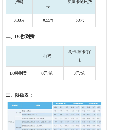
扫码
流量卡通讯费
卡
0.38%
0.55%
60元
二、D0秒到费：
刷卡/插卡/挥
扫码
卡
D0秒到费
0元/笔
0元/笔
三
、限额表：