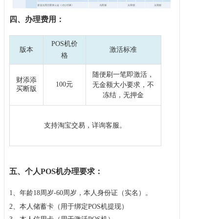
四、办理费用：
POS机
价
版本
激活标准
格
随便刷一笔即激活，
财添添
100元
无金额大小要求，不
买断版
冻结，无押金
支持淘宝交易，详询客服。
五、
个人
POS机办理
要求：
1、年龄18周岁-60周岁，本人身份证（实名）。
2、本人储蓄卡（用于绑定POS机提现）