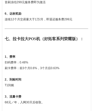
首刷冻结299元服务费即为激活
6、达标奖励
连续12个月交易量大于1万/月，即退还服务费299元
七、拉卡拉大
POS机
（好拓客系列荣耀版）：
1、费率
扫码费率：0.48%
刷卡费率：前3个月0.6%，3个月后0.63%
2、到账时间
T1到账
3、流量卡费
68元／年，入网30天后收取。