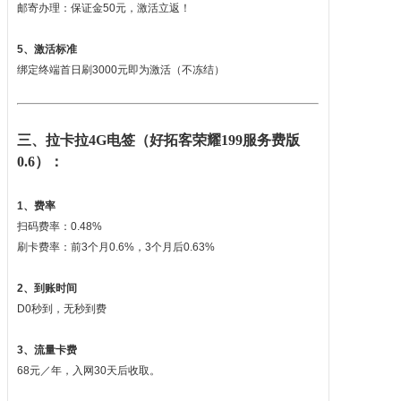
邮寄办理：保证金50元，激活立返！
5、激活标准
绑定终端首日刷3000元即为激活（不冻结）
三、拉卡拉4G电签（好拓客荣耀199服务费版
0.6）：
1、费率
扫码费率：0.48%
刷卡费率：前3个月0.6%，3个月后0.63%
2、到账时间
D0秒到，无秒到费
3、流量卡费
68元／年，入网30天后收取。