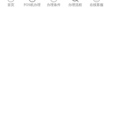
4、4张照片：门头照、收银台照、店内照、合照
首页
POS机办理
办理条件
办理流程
在线客服
十二、注意事项
：
1、信用卡D0到账，储蓄卡D1到账。
2、D0到账时间为0:00-23:55，其他时间为D1到账。
3、交易金额：扣除手续费少于10元的，D1到账。
4、西藏、宁波不允许展业激活。
更多问题咨询，请扫码联系微信客服：