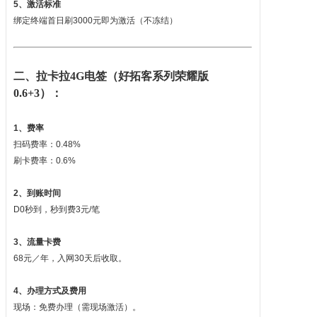
5、激活标准
绑定终端首日刷3000元即为激活（不冻结）
二、拉卡拉4G电签（好拓客系列荣耀版
0.6+3）：
1、费率
扫码费率：0.48%
刷卡费率：0.6%
2、到账时间
D0秒到，秒到费3元/笔
3、流量卡费
68元／年，入网30天后收取。
4、办理方式及费用
现场：免费办理（需现场激活）。