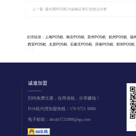
上一篇: 盛付通POS机与金融证券行业热点分析
友情链接：
上海POS机
南京POS机
苏州POS机
杭州POS机
福州
西安POS机
太原POS机
石家庄POS机
济南POS机
郑州POS机
据线
诚邀加盟
扫码免费注册，自用省钱，分享赚钱！
POS机代理加盟热线：170 9751 9888
电子邮箱：abcde3721888@qq.com