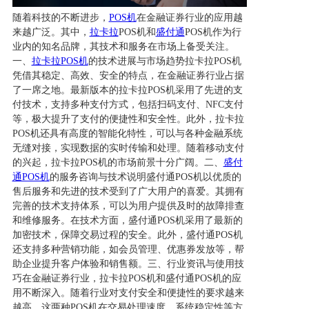
随着科技的不断进步，
POS机
在金融证券行业的应用越
来越广泛。其中，
拉卡拉
POS机和
盛付通
POS机作为行
业内的知名品牌，其技术和服务在市场上备受关注。
一、
拉卡拉POS机
的技术进展与市场趋势拉卡拉POS机
凭借其稳定、高效、安全的特点，在金融证券行业占据
了一席之地。最新版本的拉卡拉POS机采用了先进的支
付技术，支持多种支付方式，包括扫码支付、NFC支付
等，极大提升了支付的便捷性和安全性。此外，拉卡拉
POS机还具有高度的智能化特性，可以与各种金融系统
无缝对接，实现数据的实时传输和处理。随着移动支付
的兴起，拉卡拉POS机的市场前景十分广阔。二、
盛付
通POS机
的服务咨询与技术说明盛付通POS机以优质的
售后服务和先进的技术受到了广大用户的喜爱。其拥有
完善的技术支持体系，可以为用户提供及时的故障排查
和维修服务。在技术方面，盛付通POS机采用了最新的
加密技术，保障交易过程的安全。此外，盛付通POS机
还支持多种营销功能，如会员管理、优惠券发放等，帮
助企业提升客户体验和销售额。三、行业资讯与使用技
巧在金融证券行业，拉卡拉POS机和盛付通POS机的应
用不断深入。随着行业对支付安全和便捷性的要求越来
越高，这两种POS机在交易处理速度、系统稳定性等方