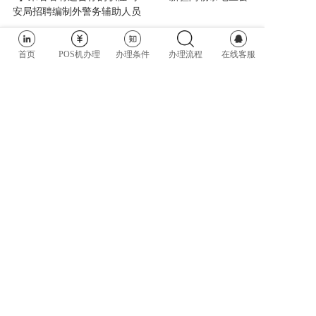
安局招聘编制外警务辅助人员
首页
POS机办理
办理条件
办理流程
在线客服
上一篇: 来了~来了~参加第一批联考公务员考试的小伙伴！疫情下请做这些准备！
下一篇: 甘肃公务员考试近三年甘肃省考热门专业统计