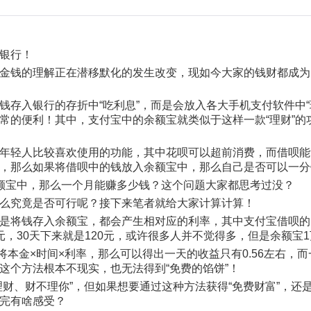
银行！
金钱的理解正在潜移默化的发生改变，现如今大家的钱财都成为
钱存入银行的存折中“吃利息”，而是会放入各大手机支付软件中
常的便利！其中，支付宝中的余额宝就类似于这样一款“理财”的
年轻人比较喜欢使用的功能，其中花呗可以超前消费，而借呗能
，那么如果将借呗中的钱放入余额宝中，那么自己是否可以一分
额宝中，那么一个月能赚多少钱？这个问题大家都思考过没？
么究竟是否可行呢？接下来笔者就给大家计算计算！
是将钱存入余额宝，都会产生相对应的利率，其中支付宝借呗的
，30天下来就是120元，或许很多人并不觉得多，但是余额宝
那么将本金×时间×利率，那么可以得出一天的收益只有0.56左右
这个方法根本不现实，也无法得到“免费的馅饼”！
理财、财不理你”，但如果想要通过这种方法获得“免费财富”，
完有啥感受？