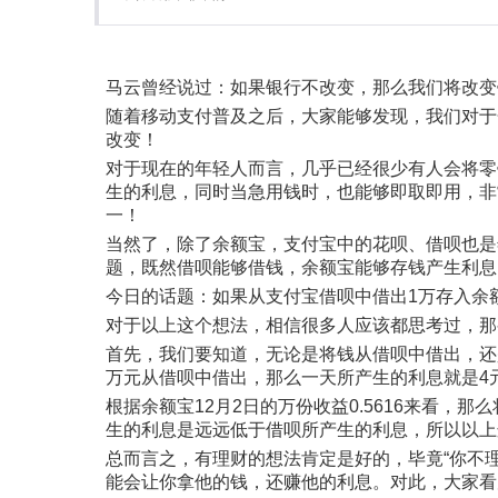
马云曾经说过：如果银行不改变，那么我们将改变
随着移动支付普及之后，大家能够发现，我们对于
改变！
对于现在的年轻人而言，几乎已经很少有人会将零
生的利息，同时当急用钱时，也能够即取即用，非
一！
当然了，除了余额宝，支付宝中的花呗、借呗也是
题，既然借呗能够借钱，余额宝能够存钱产生利息
今日的话题：如果从支付宝借呗中借出1万存入余
对于以上这个想法，相信很多人应该都思考过，那
首先，我们要知道，无论是将钱从借呗中借出，还
万元从借呗中借出，那么一天所产生的利息就是4元
根据余额宝12月2日的万份收益0.5616来看，
生的利息是远远低于借呗所产生的利息，所以以上
总而言之，有理财的想法肯定是好的，毕竟“你不
能会让你拿他的钱，还赚他的利息。对此，大家看