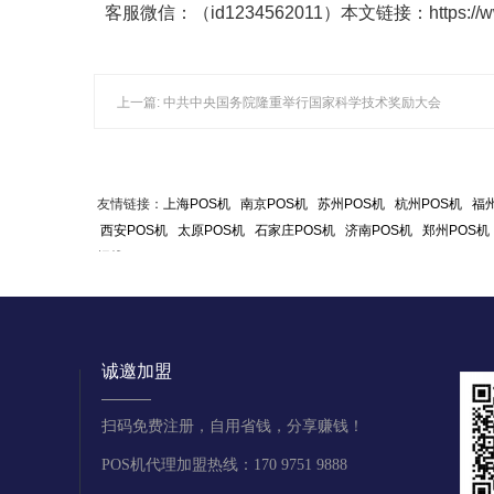
客服微信：（id1234562011）本文链接：https://www.c
上一篇: 中共中央国务院隆重举行国家科学技术奖励大会
友情链接：
上海POS机
南京POS机
苏州POS机
杭州POS机
福州
西安POS机
太原POS机
石家庄POS机
济南POS机
郑州POS机
据线
诚邀加盟
扫码免费注册，自用省钱，分享赚钱！
POS机代理加盟热线：170 9751 9888