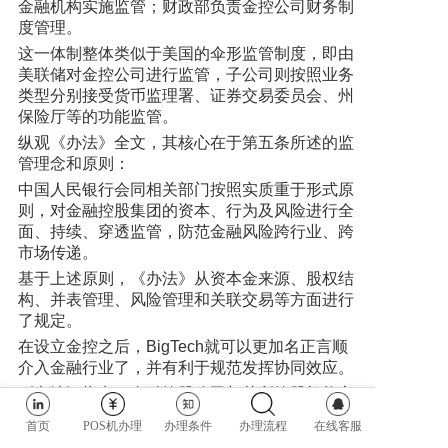
金融机构实施监管；财政部负责金控公司财务制
度管理。
这一体制整体类似于美国的伞形监管制度，即由
美联储对金控公司进行监管，子公司则按照业务
类型分别接受货币监理署、证券交易委员会、州
保险厅等的功能监管。
纵观《办法》全文，其核心在于第五条所述的监
管理念和原则：
中国人民银行会同相关部门按照实质重于形式原
则，对金融控股集团的资本、行为及风险进行全
面、持续、穿透监管，防范金融风险跨行业、跨
市场传递。
基于上述原则，《办法》从资本金来源、股权结
构、并表管理、风险管理和关联交易等方面进行
了规定。
在设立金控之后，BigTech就可以更加名正言顺
介入金融行业了，并有利于规范发挥协同效应。
《办法》指出，金融控股公司与其所控股机构之
间、其所控股机构之间可以共享客户信息、销售
首页
POS机办理
办理条件
办理流程
在线客服
团队、信息技术系统、运营后台、营业场所等资