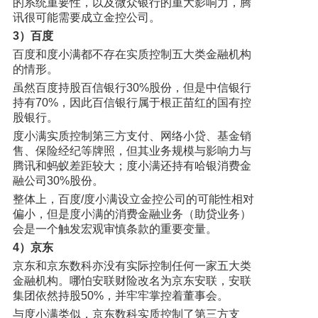
的系统重要性，以及微众银行的重大影响力，腾
讯很可能需要成立金控公司。
3）百度
百度和度小满都不存在实质控制五大类金融机构
的情形。
虽然百度持股百信银行30%股份，但是中信银行
持有70%，因此百信银行属于根正苗红的国有控
股银行。
度小满实质控制第三方支付、网络小贷、基金销
售、保险经纪等牌照，但其业务规模与影响力与
腾讯和蚂蚁差距较大；度小满还持有哈银消费金
融公司30%股份。
整体上，百度/度小满设立金控公司的可能性相对
偏小，但是度小满的消费金融业务（助贷业务）
会是一个触发宏观审慎条款的重要变量。
4）京东
京东和京东数科亦没有实际控制任何一家五大类
金融机构。哪怕安联财险改名为京东安联，安联
集团依然持股50%，并牢牢掌控着董事会。
与度小满类似，京东数科实质控制了第三方支