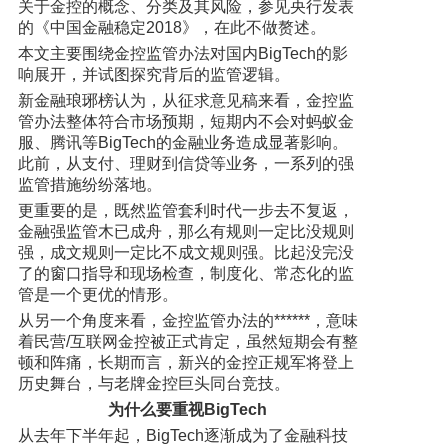
关于金控的概念、分类及其风险，参见央行发表
的《中国金融稳定2018》，在此不做赘述。
本文主要围绕金控监管办法对国内BigTech的影
响展开，并试图探究背后的监管逻辑。
新金融琅琊榜认为，从征求意见稿来看，金控监
管办法整体符合市场预期，短期内不会对蚂蚁金
服、腾讯等BigTech的金融业务造成显著影响。
此前，从支付、理财到信贷等业务，一系列的强
监管措施纷纷落地。
更重要的是，既然监管套利时代一步去不复返，
金融强监管木已成舟，那么有规则一定比没规则
强，成文规则一定比不成文规则强。比起没完没
了的窗口指导和现场检查，制度化、常态化的监
管是一个更优的情形。
从另一个角度来看，金控监管办法的******，意味
着民营/互联网金控被正式肯定，虽然短期会有整
顿和阵痛，长期而言，新兴的金控正规军将登上
历史舞台，与老牌金控巨头同台竞技。
为什么要重视BigTech
从去年下半年起，BigTech逐渐成为了金融科技