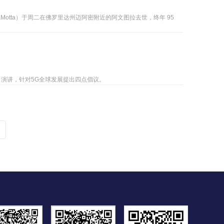
Motta）于周二在佛罗里达州迈阿密附近的阿文图拉去世，终年 95
》演讲，针对5G全球发展提出四点倡议。