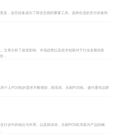
的普及，这些设备成为了商业交易的重要工具。选择合适的支付设备和
况。文章分析了政策影响、市场趋势以及技术创新对于行业发展的影
..
机和个人POS机的需求不断增加，财添添、乐刷POS机、盛付通等品牌
等在行业中的地位与作用，以及财添添、乐刷POS机等新兴产品的崛
.