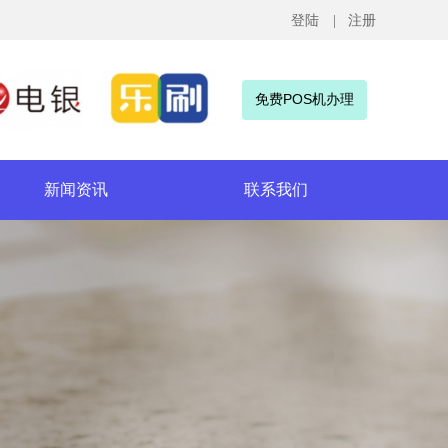
登陆
| 注册
免费POS机办理
新闻资讯
联系我们