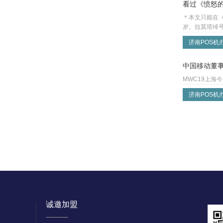
看过《愤怒
＊本文只能在《
岁。拉莫塔绰号
济南POS机
中国移动董
MWC19上海
济南POS机
诚邀加盟