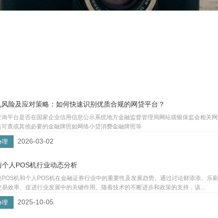
见风险及应对策略：如何快速识别优质合规的网贷平台？
查询平台是否在国家企业信用信息公示系统地方金融监督管理局网站或银保监会相关网
站可查或其他必要的金融牌照如网络小贷消费金融牌照等
2026-03-02
办理
与个人POS机行业动态分析
POS机和个人POS机在金融证券行业中的重要性及发展趋势。通过讨论财添添、乐刷
交易效率、促进行业发展中的关键作用。随着技术的不断进步和政策的支持，该...
2025-10-05
办理