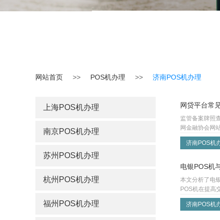
网站首页
>>
POS机办理
>>
济南POS机办理
网贷平台常
上海POS机办理
监管备案牌照
网金融协会网
南京POS机办理
济南POS机
苏州POS机办理
电银POS机
杭州POS机办理
本文分析了电银
POS机在提高
福州POS机办理
济南POS机