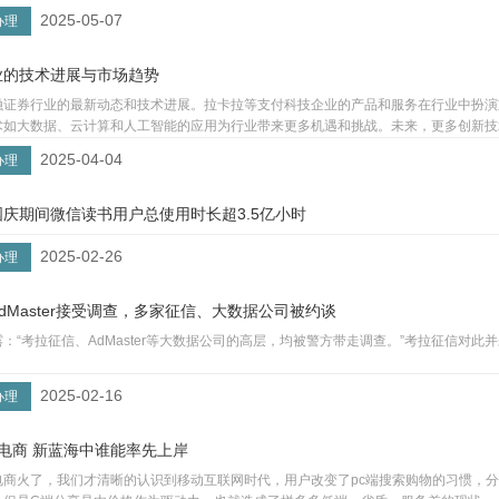
2025-05-07
办理
业的技术进展与市场趋势
融证券行业的最新动态和技术进展。拉卡拉等支付科技企业的产品和服务在行业中扮演
如大数据、云计算和人工智能的应用为行业带来更多机遇和挑战。未来，更多创新技术和
2025-04-04
办理
庆期间微信读书用户总使用时长超3.5亿小时
2025-02-26
办理
dMaster接受调查，多家征信、大数据公司被约谈
：“考拉征信、AdMaster等大数据公司的高层，均被警方带走调查。”考拉征信对此并未
2025-02-16
办理
电商 新蓝海中谁能率先上岸
电商火了，我们才清晰的认识到移动互联网时代，用户改变了pc端搜索购物的习惯，